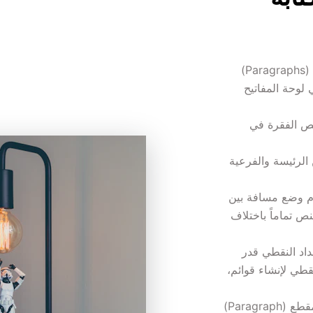
· الاهتمام بوضع المسافات البادئة في بداية الفقرات (Paragraphs) 
عند الكتابة، وذلك عن طريق الزر (tap) الموجود في لوحة المفاتيح 
· ضبط محاذاة النص بحيث تتساوى المسافات في نص الفقرة في 
· ضبط نمط الخط (عريض، عادي) وحجمه، للعناوين الرئيسة والفرعية 
· الاهتمام باستخدام علامات الترقيم، مع مراعاة عدم وضع مسافة بين 
الكلمة وعلامة الترقيم التي تليها، فقد يتغير معنى النص تماماً باختلاف 
· استخدام الأرقام عند إنشاء قامة تعداد، وتجنب التعداد النقطي قدر 
الإمكان. ويفضل عدم استخدام التعداد الرقمي أو النقطي لإنشاء قوائم، 
· يجب ألا يقل عدد الأسطر في الفقرة الواحدة أو المقطع (Paragraph) 